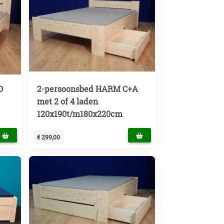
D
2-persoonsbed HARM C+A
met 2 of 4 laden
120x190t/m180x220cm
€ 299,00