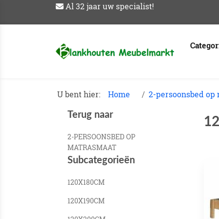
Al 32 jaar uw specialist!
Catego
U bent hier:
Home
2-persoonsbed op
Terug naar
1
2-PERSOONSBED OP
MATRASMAAT
Subcategorieën
120X180CM
120X190CM