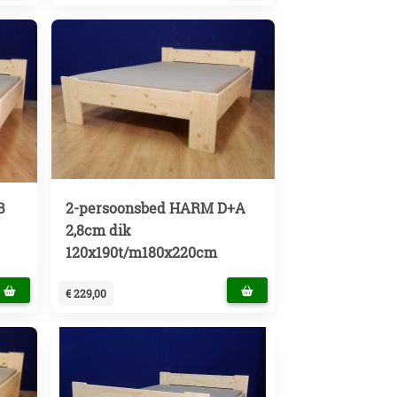
B
2-persoonsbed HARM D+A
2,8cm dik
120x190t/m180x220cm
€ 229,00