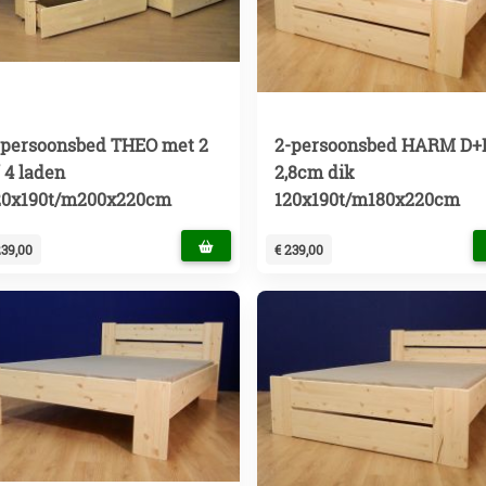
-persoonsbed THEO met 2
2-persoonsbed HARM D+
 4 laden
2,8cm dik
20x190t/m200x220cm
120x190t/m180x220cm
239,00
€ 239,00