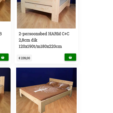
B
2-persoonsbed HARM C+C
2,8cm dik
120x190t/m180x220cm
€ 239,00