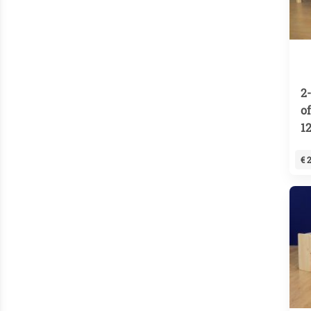
2
of
1
€ 