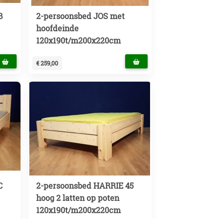
B
2-persoonsbed JOS met
hoofdeinde
120x190t/m200x220cm
€ 259,00
C
2-persoonsbed HARRIE 45
hoog 2 latten op poten
120x190t/m200x220cm