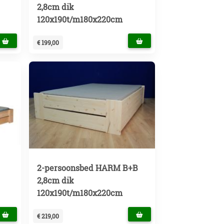
2,8cm dik
120x190t/m180x220cm
€ 199,00
2-persoonsbed HARM B+B
2,8cm dik
120x190t/m180x220cm
€ 219,00