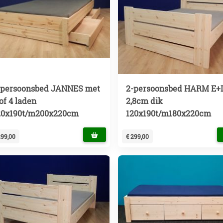
-persoonsbed JANNES met
2-persoonsbed HARM E+
of 4 laden
2,8cm dik
20x190t/m200x220cm
120x190t/m180x220cm
299,00
€ 299,00