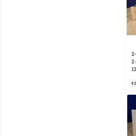
2
2 
1
€ 