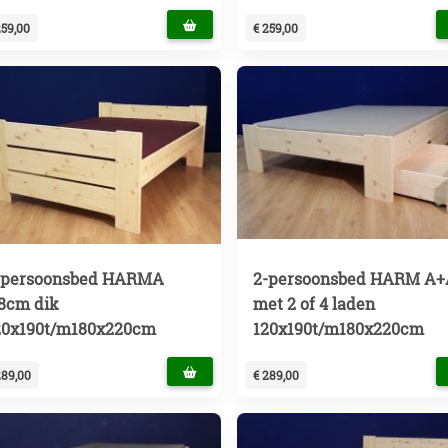
259,00
€ 259,00
-persoonsbed HARMA
2-persoonsbed HARM A
,8cm dik
met 2 of 4 laden
20x190t/m180x220cm
120x190t/m180x220cm
289,00
€ 289,00