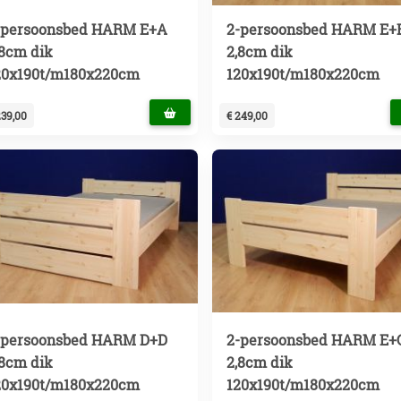
-persoonsbed HARM E+A
2-persoonsbed HARM E+
,8cm dik
2,8cm dik
20x190t/m180x220cm
120x190t/m180x220cm
239,00
€ 249,00
-persoonsbed HARM D+D
2-persoonsbed HARM E+
,8cm dik
2,8cm dik
20x190t/m180x220cm
120x190t/m180x220cm