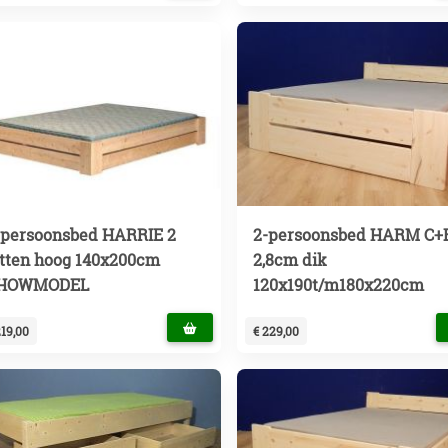
-persoonsbed HARRIE 2
2-persoonsbed HARM C+
atten hoog 140x200cm
2,8cm dik
HOWMODEL
120x190t/m180x220cm
219,00
€ 229,00