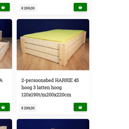
€ 269,00
+A
2-persoonsbed HARRIE 45
hoog 3 latten hoog
120x190t/m200x220cm
€ 299,00