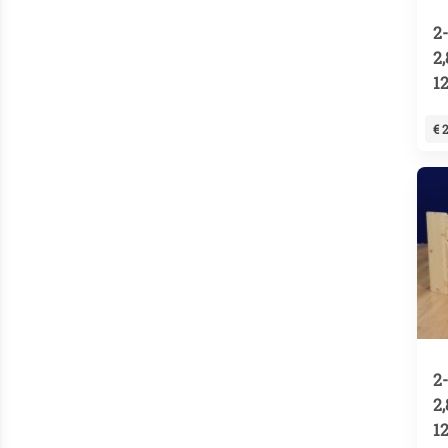
2
2
1
€ 
2
2
1