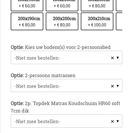
+ € 60,00
+ € 60,00
+ € 80,00
+ € 1
200x190cm
200x200cm
200x210cm
200
+ € 80,00
+ € 80,00
+ € 100,00
+ € 1
Optie:
Kies uw bodem(s) voor 2-persoonsbed
✕
-Niet mee bestellen-
Optie:
2-persoons matrassen
✕
-Niet mee bestellen-
Optie:
2p. Topdek Matras Koudschuim HR60 soft
7cm dik
✕
-Niet mee bestellen-