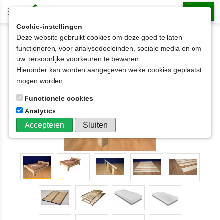
Cookie-instellingen
Deze website gebruikt cookies om deze goed te laten
2-persoonsbed op matrasmaat
120x210cm
functioneren, voor analysedoeleinden, sociale media en om
2-persoonsbed JOS met hoofdeinde
uw persoonlijke voorkeuren te bewaren.
120x190t/m200x220cm
Hieronder kan worden aangegeven welke cookies geplaatst
mogen worden:
Functionele cookies
Analytics
Accepteren
Sluiten