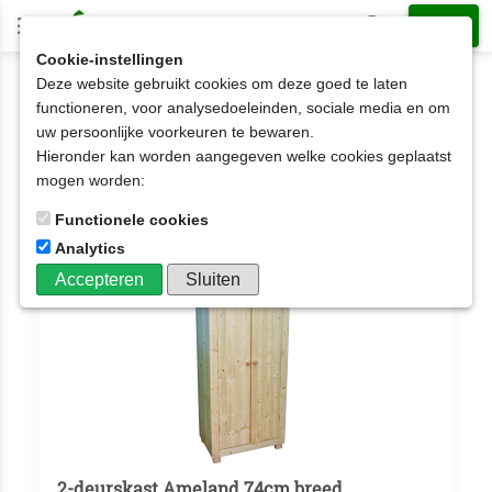
Cookie-instellingen
Deze website gebruikt cookies om deze goed te laten
Kasten
2-deurskasten
functioneren, voor analysedoeleinden, sociale media en om
uw persoonlijke voorkeuren te bewaren.
2-deurskasten
Hieronder kan worden aangegeven welke cookies geplaatst
Aantal artikelen: 10
mogen worden:
Functionele cookies
Analytics
Accepteren
Sluiten
2-deurskast Ameland 74cm breed