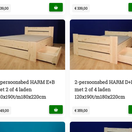
339,00
€ 339,00
-persoonsbed HARM E+B
2-persoonsbed HARM D+
et 2 of 4 laden
met 2 of 4 laden
20x190t/m180x220cm
120x190t/m180x220cm
349,00
€ 359,00