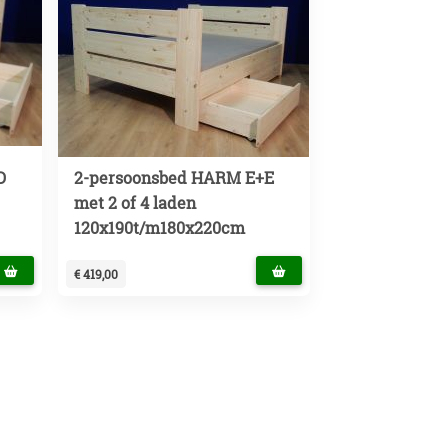
D
2-persoonsbed HARM E+E
met 2 of 4 laden
120x190t/m180x220cm
€ 419,00