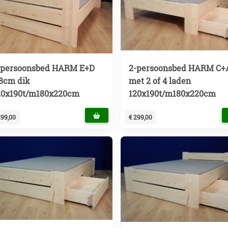
-persoonsbed HARM E+D
2-persoonsbed HARM C+
,8cm dik
met 2 of 4 laden
20x190t/m180x220cm
120x190t/m180x220cm
299,00
€ 299,00