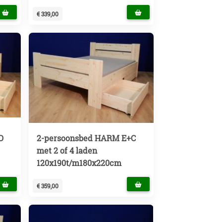
€ 339,00
D
2-persoonsbed HARM E+C
met 2 of 4 laden
120x190t/m180x220cm
€ 359,00