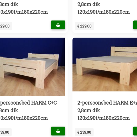
,8cm dik
2,8cm dik
20x190t/m180x220cm
120x190t/m180x220cm
229,00
€ 229,00
-persoonsbed HARM C+C
2-persoonsbed HARM E+
,8cm dik
2,8cm dik
20x190t/m180x220cm
120x190t/m180x220cm
239,00
€ 239,00