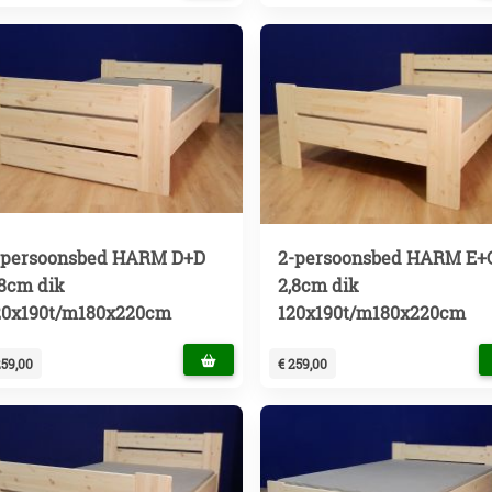
-persoonsbed HARM D+D
2-persoonsbed HARM E+
,8cm dik
2,8cm dik
20x190t/m180x220cm
120x190t/m180x220cm
259,00
€ 259,00