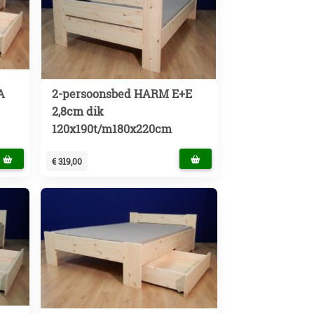
A
2-persoonsbed HARM E+E
2,8cm dik
120x190t/m180x220cm
€ 319,00