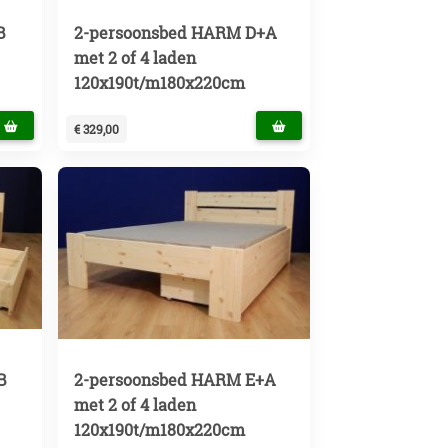
B
2-persoonsbed HARM D+A
met 2 of 4 laden
120x190t/m180x220cm
€ 329,00
B
2-persoonsbed HARM E+A
met 2 of 4 laden
120x190t/m180x220cm