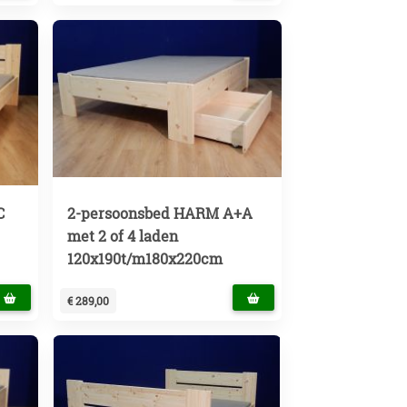
C
2-persoonsbed HARM A+A
met 2 of 4 laden
120x190t/m180x220cm
€ 289,00