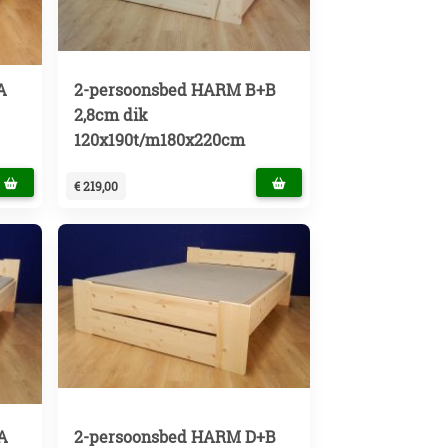
A
2-persoonsbed HARM B+B
2,8cm dik
120x190t/m180x220cm
€ 219,00
A
2-persoonsbed HARM D+B