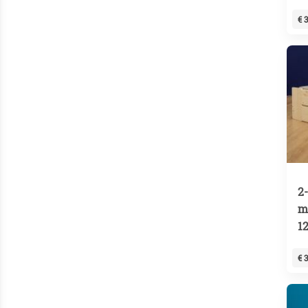
€ 
2
m
1
€ 