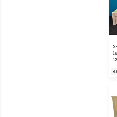
2
l
1
€ 