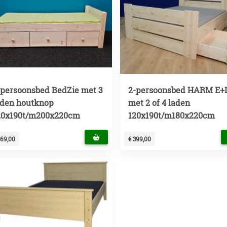
-persoonsbed BedZie met 3
2-persoonsbed HARM E+
aden houtknop
met 2 of 4 laden
20x190t/m200x220cm
120x190t/m180x220cm
369,00
€ 399,00