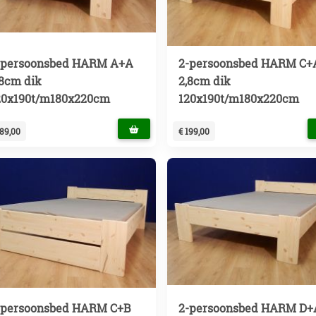
-persoonsbed HARM A+A
2-persoonsbed HARM C+
,8cm dik
2,8cm dik
20x190t/m180x220cm
120x190t/m180x220cm
189,00
€ 199,00
-persoonsbed HARM C+B
2-persoonsbed HARM D+