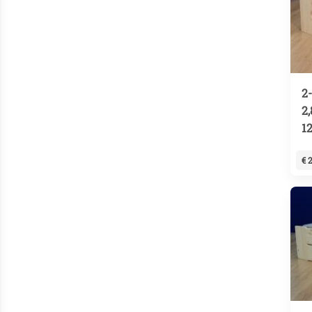
2
2
1
€ 