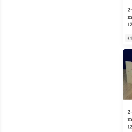
2
m
1
€ 
2
m
1