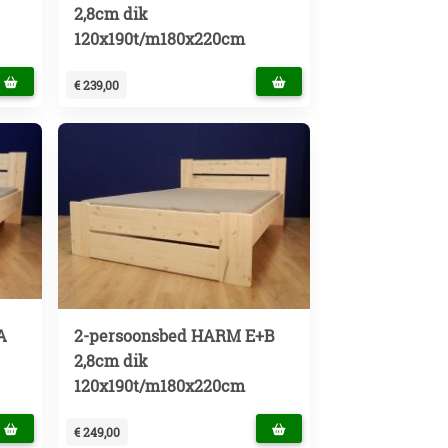
2,8cm dik
120x190t/m180x220cm
€ 239,00
A
2-persoonsbed HARM E+B
2,8cm dik
120x190t/m180x220cm
€ 249,00