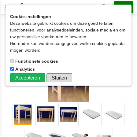
Cookie-instellingen
Deze website gebruikt cookies om deze goed te laten
2-persoons Hoogslaper
functioneren, voor analysedoeleinden, sociale media en om
2-persoonshoogslaper in 8 hoogtes
uw persoonlijke voorkeuren te bewaren.
2-persoons HOOGSLAPER 2,8cm dik trap hoofd-
Hieronder kan worden aangegeven welke cookies geplaatst
voeteneinde in 8 hoogtes 120x190t/m200x220
mogen worden:
Functionele cookies
Analytics
Accepteren
Sluiten