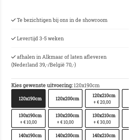
Te bezichtigen bij ons in de showroom
Levertijd 3-5 weken
afhalen in Alkmaar of laten afleveren
(Nederland 39,-/België 70,-)
Kies gewenste uitvoering:
120x190cm
120x210cm
120x
120x190cm
120x200cm
+ € 20,00
+ € 
130x190cm
130x200cm
130x210cm
130x
+ € 10,00
+ € 10,00
+ € 30,00
+ € 
140x190cm
140x200cm
140x210cm
140x