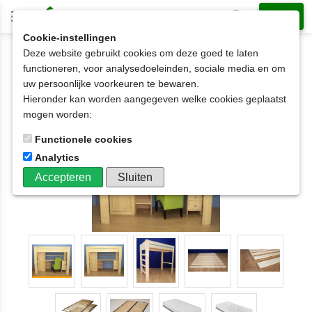
Cookie-instellingen
Deze website gebruikt cookies om deze goed te laten
2-persoonsbed op matrasmaat
120x210cm
functioneren, voor analysedoeleinden, sociale media en om
2-persoons HOOGSLAPER met 1d.kast en bureau
uw persoonlijke voorkeuren te bewaren.
met open kastje en 3-ladenkastje
Hieronder kan worden aangegeven welke cookies geplaatst
120x190t/m200x220
mogen worden:
Functionele cookies
Analytics
Accepteren
Sluiten