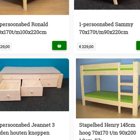
-persoonsbed Ronald
1-persoonsbed Sammy
0x170t/m100x220cm
70x170t/m90x220cm
229,00
€ 229,00
-persoonsbed Jeannet 3
Stapelbed Henry 145cm
aden houten knoppen
hoog 70x170 t/m 90x200