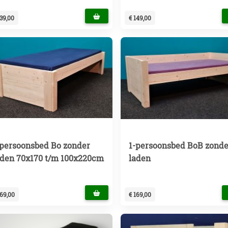
139,00
€ 149,00
-persoonsbed Bo zonder
1-persoonsbed BoB zonde
aden 70x170 t/m 100x220cm
laden
169,00
€ 169,00