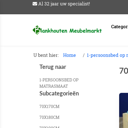
Al 32 jaar uw specialist!
Catego
U bent hier:
Home
1-persoonsbed op
Terug naar
7
1-PERSOONSBED OP
MATRASMAAT
Subcategorieën
70X170CM
70X180CM