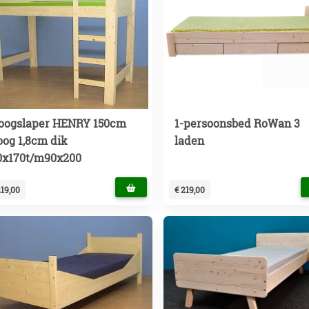
oogslaper HENRY 150cm
1-persoonsbed RoWan 3
oog 1,8cm dik
laden
0x170t/m90x200
219,00
€ 219,00