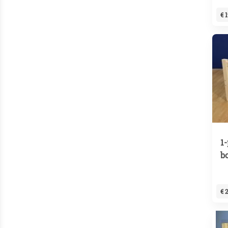
€ 
1
b
€ 