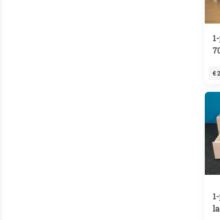
1
7
€ 
1
l