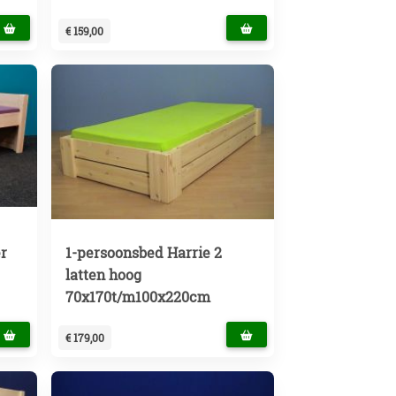
€ 159,00
r
1-persoonsbed Harrie 2
latten hoog
70x170t/m100x220cm
€ 179,00