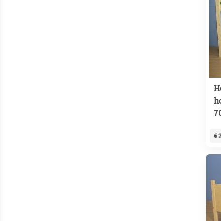
H
h
7
€ 