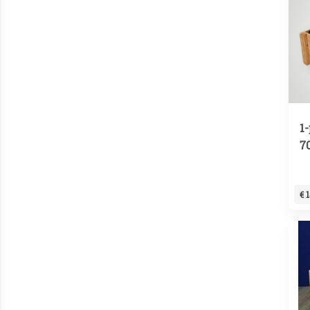
1
7
€ 