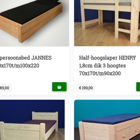
-persoonsbed JANNES
Half-hoogslaper HENRY
0x170t/m100x220
1,8cm dik 3 hoogtes
70x170t/m90x200
189,00
€ 199,00