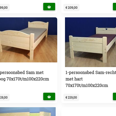
199,00
€ 209,00
-persoonsbed Sam met
1-persoonsbed Sam-rech
oog 70x170t/m100x220cm
met hart
70x170t/m100x220cm
219,00
€ 219,00