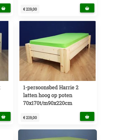
€ 219,00
t
1-persoonsbed Harrie 2
latten hoog op poten
70x170t/m90x220cm
€ 219,00