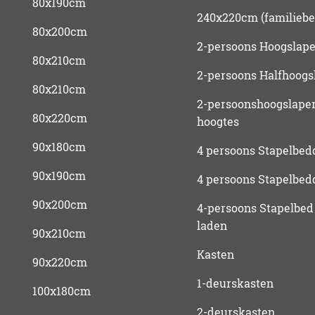
80x190cm
240x220cm (familiebe
80x200cm
2-persoons Hoogslape
80x210cm
2-persoons Halfhoogs
80x210cm
2-persoonshoogslaper
80x220cm
hoogtes
90x180cm
4 persoons Stapelbed
90x190cm
4 persoons Stapelbed
90x200cm
4-persoons Stapelbed
laden
90x210cm
Kasten
90x220cm
1-deurskasten
100x180cm
2-deurskasten