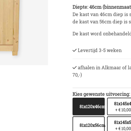
Diepte: 46cm (binnenmaat
De kast van 46cm diep is 
de kast van 56cm diep is
De kast word onbehandeld
Levertijd 3-5 weken
afhalen in Alkmaar of l
70,-)
Kies gewenste uitvoering:
81x145x
81x120x46cm
+ € 10,00
81x145x
81x120x56cm
+ € 10,00