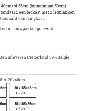
 40cm) of 56cm (binnenmaat 50cm)
standaard een legkast met 2 legplanken,
 standaard een hangkast.
 en in bouwpakket geleverd.
aten afleveren (Nederland 39,-/België
81x120x46cm
46cm
81x165x46cm
+ € 20,00
56cm
81x165x56cm
+ € 20,00