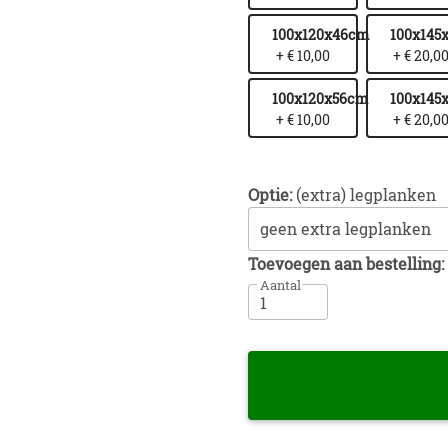
100x120x46cm
100x145
+ € 10,00
+ € 20,0
100x120x56cm
100x145
+ € 10,00
+ € 20,0
Optie:
(extra) legplanken
Toevoegen aan bestelling:
Aantal