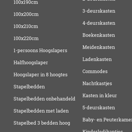
100x190cm
3-deurskasten
100x200cm
4-deurskasten
100x210cm
Boekenkasten
100x220cm
Meidenkasten
1-persoons Hoogslapers
Ladenkasten
Halfhoogslaper
Commodes
Hoogslaper in 8 hoogtes
Nachtkastjes
Stapelbedden
Kasten in kleur
Stapelbedden onbehandeld
5-deurskasten
Stapelbedden met laden
Baby- en Peuterkame
Stapelbed 3 bedden hoog
Kinderledikantjes