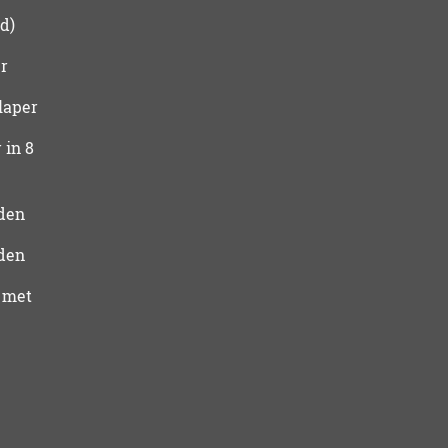
d)
r
laper
 in 8
den
den
 met