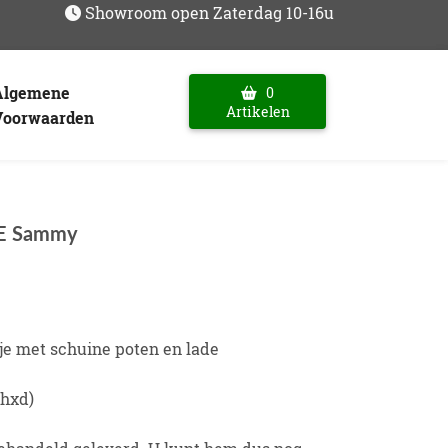
Showroom open Zaterdag 10-16u
Algemene
0
Artikelen
Voorwaarden
E Sammy
je met schuine poten en lade
xhxd)