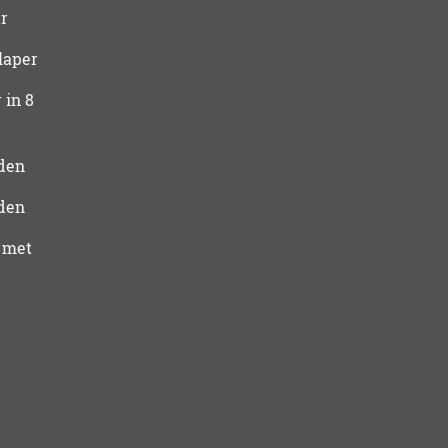
r
laper
 in 8
den
den
 met