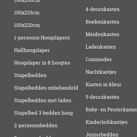
4-deurskasten
100x210cm
Boekenkasten
100x220cm
Meidenkasten
1-persoons Hoogslapers
Ladenkasten
Halfhoogslaper
Commodes
Hoogslaper in 8 hoogtes
Nachtkastjes
Stapelbedden
Kasten in kleur
Stapelbedden onbehandeld
5-deurskasten
Stapelbedden met laden
Baby- en Peuterkame
Stapelbed 3 bedden hoog
Kinderledikantjes
2-persoonsbedden
Juniorbedden