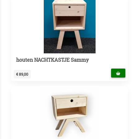
houten NACHTKASTJE Sammy
€ 89,00