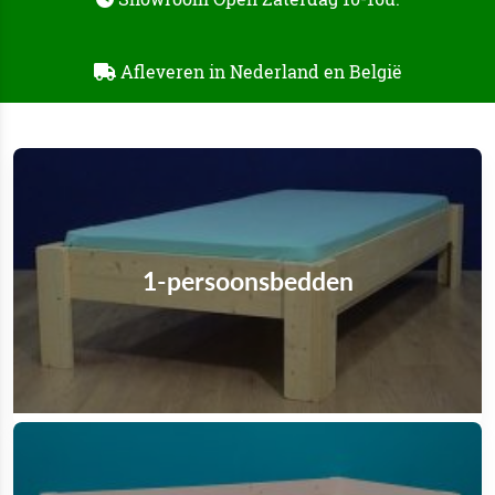
Afleveren in Nederland en België
1-persoonsbedden