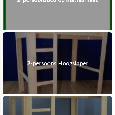
2-persoons Hoogslaper