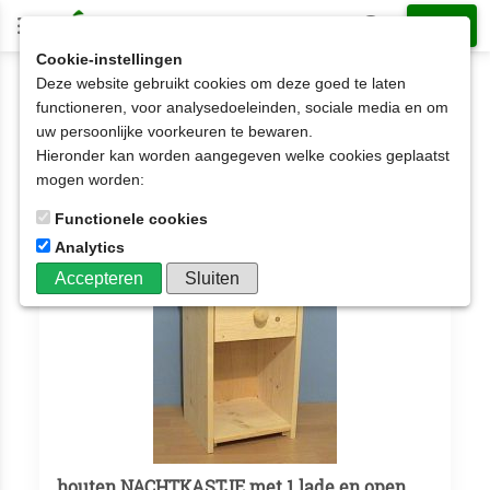
Cookie-instellingen
Deze website gebruikt cookies om deze goed te laten
1-persoonsbedden
Nachtkastjes
functioneren, voor analysedoeleinden, sociale media en om
uw persoonlijke voorkeuren te bewaren.
Nachtkastjes
Hieronder kan worden aangegeven welke cookies geplaatst
Aantal artikelen: 16
mogen worden:
Functionele cookies
Analytics
Accepteren
Sluiten
houten NACHTKASTJE met 1 lade en open