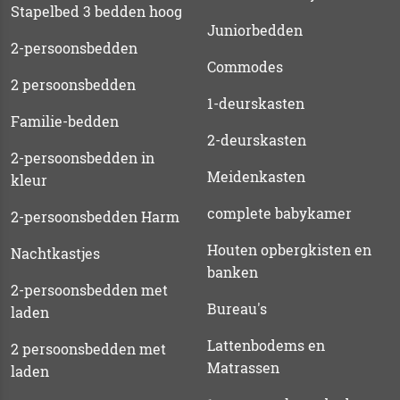
Stapelbed 3 bedden hoog
Juniorbedden
2-persoonsbedden
Commodes
2 persoonsbedden
1-deurskasten
Familie-bedden
2-deurskasten
2-persoonsbedden in
Meidenkasten
kleur
complete babykamer
2-persoonsbedden Harm
Houten opbergkisten en
Nachtkastjes
banken
2-persoonsbedden met
Bureau's
laden
Lattenbodems en
2 persoonsbedden met
Matrassen
laden