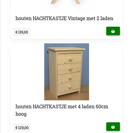
houten NACHTKASTJE Vintage met 2 laden
€ 119,00
houten NACHTKASTJE met 4 laden 60cm
hoog
€ 129,00