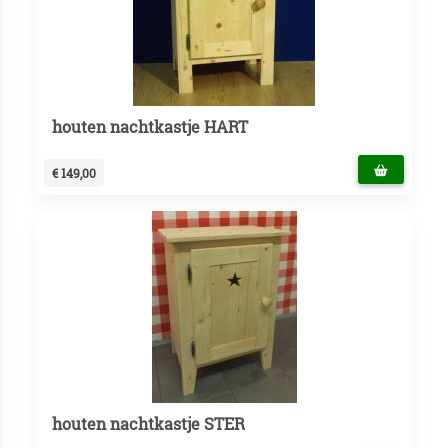
houten nachtkastje HART
€ 149,00
houten nachtkastje STER