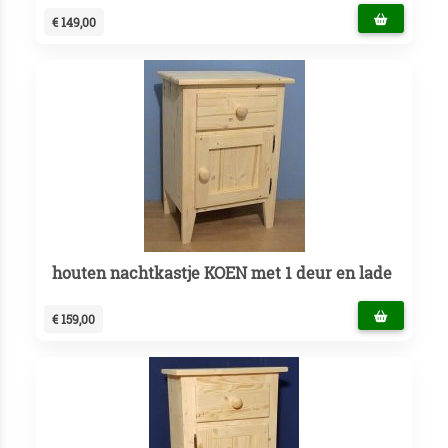
€ 149,00
houten nachtkastje KOEN met 1 deur en lade
€ 159,00