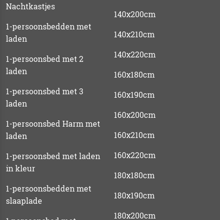
Nachtkastjes
140x200cm
1-persoonsbedden met
140x210cm
laden
140x220cm
1-persoonsbed met 2
laden
160x180cm
1-persoonsbed met 3
160x190cm
laden
160x200cm
1-persoonsbed Harm met
160x210cm
laden
160x220cm
1-persoonsbed met laden
in kleur
180x180cm
1-persoonsbedden met
180x190cm
slaaplade
180x200cm