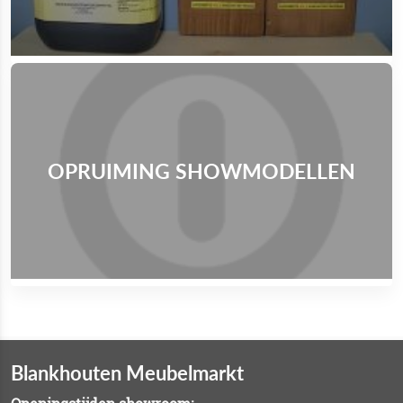
OPRUIMING SHOWMODELLEN
Blankhouten Meubelmarkt