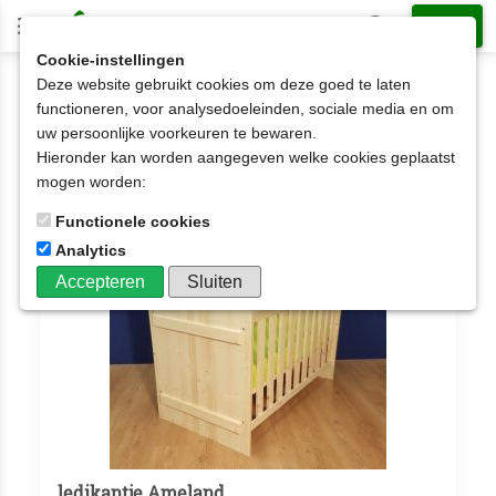
Cookie-instellingen
Deze website gebruikt cookies om deze goed te laten
Baby- en Peuterkamers
Kinderledikantjes
functioneren, voor analysedoeleinden, sociale media en om
uw persoonlijke voorkeuren te bewaren.
Kinderledikantjes
Hieronder kan worden aangegeven welke cookies geplaatst
Aantal artikelen: 5
mogen worden:
Functionele cookies
Analytics
Accepteren
Sluiten
ledikantje Ameland