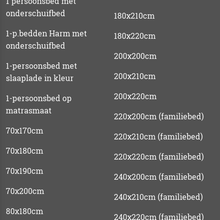
1 persoonsbed met
onderschuifbed
180x210cm
1-p.bedden Harm met
180x220cm
onderschuifbed
200x200cm
1-persoonsbed met
200x210cm
slaaplade in kleur
200x220cm
1-persoonsbed op
matrasmaat
220x200cm (familiebed)
70x170cm
220x210cm (familiebed)
70x180cm
220x220cm (familiebed)
70x190cm
240x200cm (familiebed)
70x200cm
240x210cm (familiebed)
80x180cm
240x220cm (familiebed)