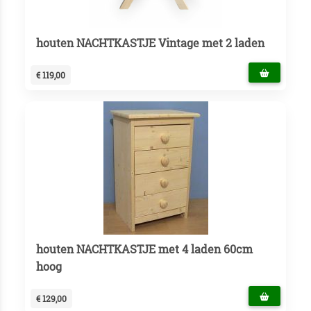
houten NACHTKASTJE Vintage met 2 laden
€ 119,00
houten NACHTKASTJE met 4 laden 60cm
hoog
€ 129,00