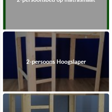
2-persoons Hoogslaper