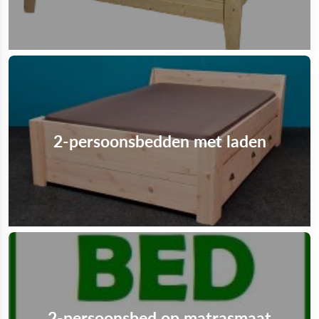
2-persoonsbedden met laden
2-persoonsbed op matrasmaat