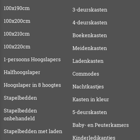
100x190cm
3-deurskasten
100x200cm
4-deurskasten
100x210cm
Boekenkasten
100x220cm
Meidenkasten
1-persoons Hoogslapers
Ladenkasten
Halfhoogslaper
Commodes
Hoogslaper in 8 hoogtes
Nachtkastjes
Stapelbedden
Kasten in kleur
Stapelbedden
5-deurskasten
onbehandeld
Baby- en Peuterkamers
Stapelbedden met laden
Kinderledikantjes