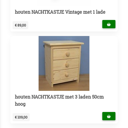
houten NACHTKASTJE Vintage met 1 lade
€ 89,00
houten NACHTKASTJE met 3 laden 50cm
hoog
€ 109,00