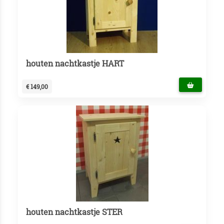
houten nachtkastje HART
€ 149,00
houten nachtkastje STER