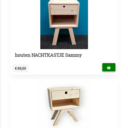
houten NACHTKASTJE Sammy
€ 89,00