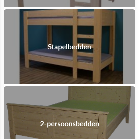
Stapelbedden
2-persoonsbedden