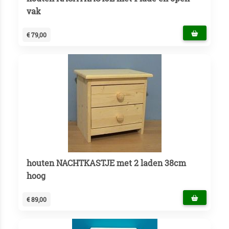
vak
€ 79,00
houten NACHTKASTJE met 2 laden 38cm
hoog
€ 89,00