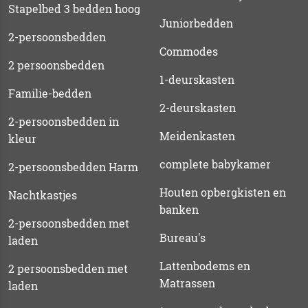
Stapelbed 3 bedden hoog
Juniorbedden
2-persoonsbedden
Commodes
2 persoonsbedden
1-deurskasten
Familie-bedden
2-deurskasten
2-persoonsbedden in
Meidenkasten
kleur
complete babykamer
2-persoonsbedden Harm
Houten opbergkisten en
Nachtkastjes
banken
2-persoonsbedden met
Bureau's
laden
Lattenbodems en
2 persoonsbedden met
Matrassen
laden