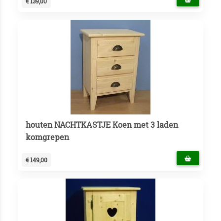
€ 139,00
houten NACHTKASTJE Koen met 3 laden
komgrepen
€ 149,00