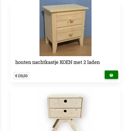
houten nachtkastje KOEN met 2 laden
€ 119,00