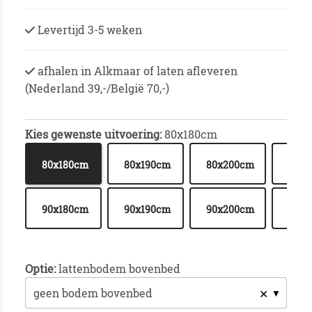
Levertijd 3-5 weken
afhalen in Alkmaar of laten afleveren
(Nederland 39,-/België 70,-)
Kies gewenste uitvoering:
80x180cm
80x2
80x180cm
80x190cm
80x200cm
+ € 
90x2
90x180cm
90x190cm
90x200cm
+ € 
Optie:
lattenbodem bovenbed
✕