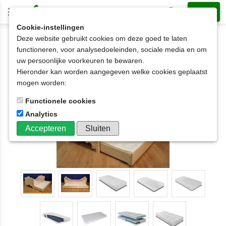
Cookie-instellingen
Deze website gebruikt cookies om deze goed te laten
1-persoonsbedden met slaaplade
functioneren, voor analysedoeleinden, sociale media en om
1 persoonsbed met onderschuifbed
uw persoonlijke voorkeuren te bewaren.
1-persoonsbed Emma met onderbed
Hieronder kan worden aangegeven welke cookies geplaatst
80x180t/m90x220cm
mogen worden:
Functionele cookies
Analytics
Accepteren
Sluiten