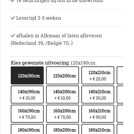
Te bezichtigen bij ons in de showroom
Levertijd 3-5 weken
afhalen in Alkmaar of laten afleveren
(Nederland 39,-/België 70,-)
Kies gewenste uitvoering:
120x190cm
120x210cm
120x
120x190cm
120x200cm
+ € 20,00
+ € 
140x190cm
140x200cm
140x210cm
140x
+ € 10,00
+ € 10,00
+ € 30,00
+ € 
160x190cm
160x200cm
160x210cm
160x
+ € 70,00
+ € 70,00
+ € 90,00
+ € 1
180x190cm
180x200cm
180x210cm
180x