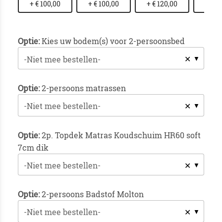
+ € 100,00
+ € 100,00
+ € 120,00
+ € 1
Optie:
Kies uw bodem(s) voor 2-persoonsbed
✕
-Niet mee bestellen-
Optie:
2-persoons matrassen
✕
-Niet mee bestellen-
Optie:
2p. Topdek Matras Koudschuim HR60 soft
7cm dik
✕
-Niet mee bestellen-
Optie:
2-persoons Badstof Molton
✕
-Niet mee bestellen-