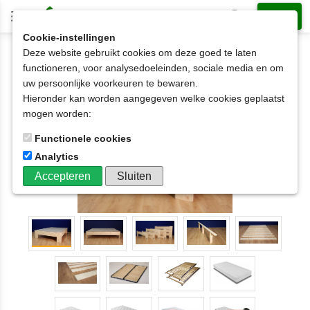
Cookie-instellingen
Deze website gebruikt cookies om deze goed te laten
2-persoonsbed op matrasmaat
120x210cm
functioneren, voor analysedoeleinden, sociale media en om
2-persoonsbed HARM A+A 2,8cm dik
uw persoonlijke voorkeuren te bewaren.
120x190t/m180x220cm
Hieronder kan worden aangegeven welke cookies geplaatst
mogen worden:
Functionele cookies
Analytics
Accepteren
Sluiten