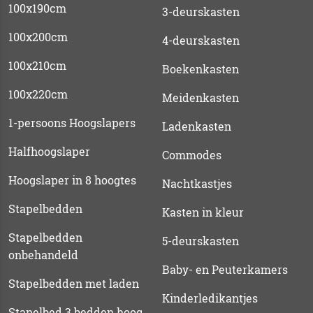
100x190cm
3-deurskasten
100x200cm
4-deurskasten
100x210cm
Boekenkasten
100x220cm
Meidenkasten
1-persoons Hoogslapers
Ladenkasten
Halfhoogslaper
Commodes
Hoogslaper in 8 hoogtes
Nachtkastjes
Stapelbedden
Kasten in kleur
Stapelbedden
5-deurskasten
onbehandeld
Baby- en Peuterkamers
Stapelbedden met laden
Kinderledikantjes
Stapelbed 3 bedden hoog