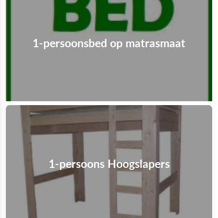
1-persoonsbed op matrasmaat
1-persoons Hoogslapers