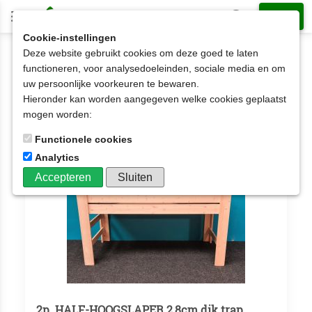
Cookie-instellingen
Deze website gebruikt cookies om deze goed te laten
2-persoons Hoogslaper
functioneren, voor analysedoeleinden, sociale media en om
uw persoonlijke voorkeuren te bewaren.
2-persoons Hoogslaper
Hieronder kan worden aangegeven welke cookies geplaatst
Aantal artikelen: 2
mogen worden:
Functionele cookies
Analytics
Accepteren
Sluiten
2p. HALF-HOOGSLAPER 2,8cm dik trap