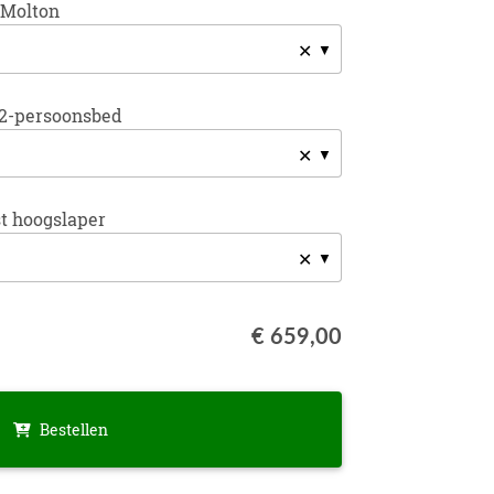
 Molton
✕
2-persoonsbed
✕
t hoogslaper
✕
€ 659,00
Bestellen