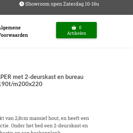
Showroom open Zaterdag 10-16u
Algemene
0
Artikelen
Voorwaarden
ER met 2-deurskast en bureau
x190t/m200x220
t van 2,8cm massief hout, en heeft een
tie. Onder het bed een 2-deurskast en
kastje en een boekenplank.