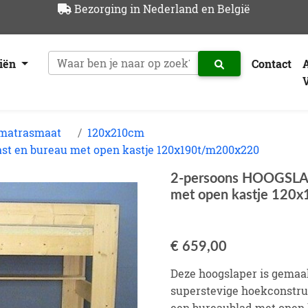
Bezorging in Nederland en België
riën
Contact
 matrasmaat
120x210cm
t en bureau met open kastje 120x190t/m200x220
2-persoons HOOGSLAP
met open kastje 120
€ 659,00
Deze hoogslaper is gemaak
superstevige hoekconstruc
een bureaublad met open 