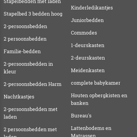
Stapelbedden met laden
Kinderledikantjes
Stapelbed 3 bedden hoog
Juniorbedden
2-persoonsbedden
Commodes
2 persoonsbedden
1-deurskasten
Familie-bedden
2-deurskasten
2-persoonsbedden in
Meidenkasten
kleur
complete babykamer
2-persoonsbedden Harm
Houten opbergkisten en
Nachtkastjes
banken
2-persoonsbedden met
Bureau's
laden
Lattenbodems en
2 persoonsbedden met
Matrassen
laden