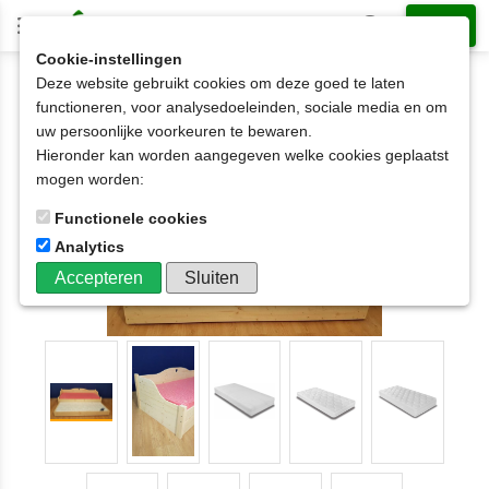
Cookie-instellingen
Deze website gebruikt cookies om deze goed te laten
1-persoonsbedden met slaaplade
functioneren, voor analysedoeleinden, sociale media en om
1 persoonsbed met onderschuifbed
uw persoonlijke voorkeuren te bewaren.
1-persoonsbed Dewi met hart en onderschuifbed
Hieronder kan worden aangegeven welke cookies geplaatst
mogen worden:
Functionele cookies
Analytics
Accepteren
Sluiten