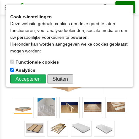
Cookie-instellingen
Deze website gebruikt cookies om deze goed te laten
2-persoonsbed op matrasmaat
200x220cm
functioneren, voor analysedoeleinden, sociale media en om
2-persoonsbed HARRIE 2 latten hoog
uw persoonlijke voorkeuren te bewaren.
120x190t/m200x220cm
Hieronder kan worden aangegeven welke cookies geplaatst
mogen worden:
Functionele cookies
Analytics
Accepteren
Sluiten