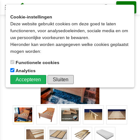
Cookie-instellingen
Deze website gebruikt cookies om deze goed te laten
2-persoonsbedden met laden
functioneren, voor analysedoeleinden, sociale media en om
2 persoonsbedden met laden
uw persoonlijke voorkeuren te bewaren.
2-persoonsbed SAM-boog met 2 of 4 laden
Hieronder kan worden aangegeven welke cookies geplaatst
120x190t/m180x220cm
mogen worden:
Functionele cookies
Analytics
Accepteren
Sluiten