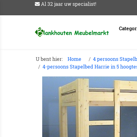
Al 32 jaar uw specialist!
Catego
U bent hier:
Home
4 persoons Stapel
4-persoons Stapelbed Harrie in 5 hoog