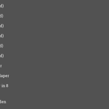
d)
d)
d)
d)
d)
d)
r
laper
 in 8
den