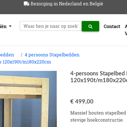
Bezorging in Nederland en België
riën
Contact
bedden
4 persoons Stapelbedden
tes 120x190t/m180x220cm
4-persoons Stapelbed 
120x190t/m180x220
€ 499,00
Massief houten stapelbed 
stevige hoekconstructie.