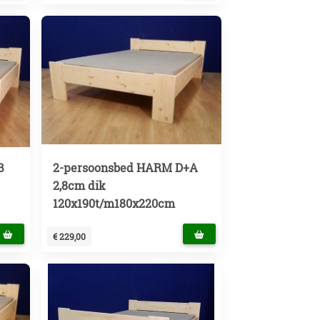
B
2-persoonsbed HARM D+A
2,8cm dik
120x190t/m180x220cm
€ 229,00