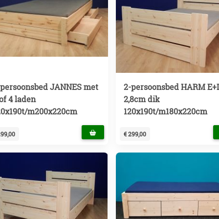
-persoonsbed JANNES met
2-persoonsbed HARM E+
of 4 laden
2,8cm dik
20x190t/m200x220cm
120x190t/m180x220cm
299,00
€ 299,00