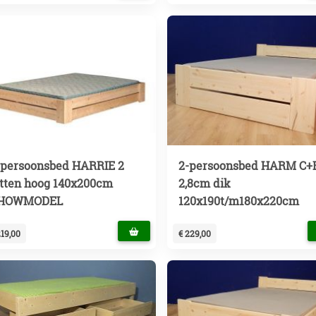
-persoonsbed HARRIE 2
2-persoonsbed HARM C+
atten hoog 140x200cm
2,8cm dik
HOWMODEL
120x190t/m180x220cm
219,00
€ 229,00