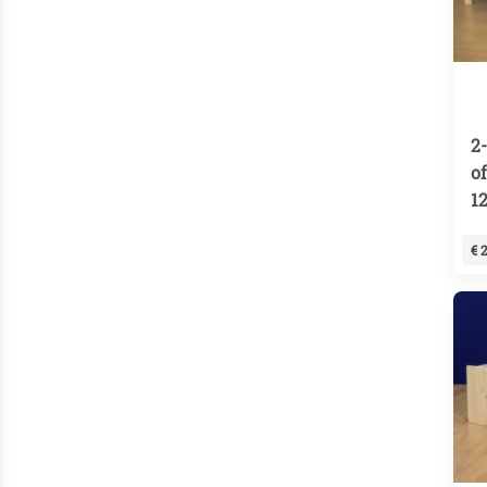
2
of
1
€ 