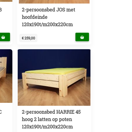
B
2-persoonsbed JOS met
hoofdeinde
120x190t/m200x220cm
€ 259,00
C
2-persoonsbed HARRIE 45
hoog 2 latten op poten
120x190t/m200x220cm