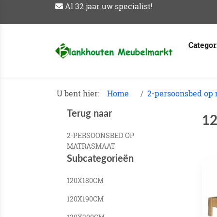
Al 32 jaar uw specialist!
Catego
U bent hier:
Home
2-persoonsbed op
Terug naar
1
2-PERSOONSBED OP
MATRASMAAT
Subcategorieën
120X180CM
120X190CM