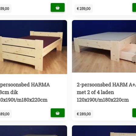
259,00
€ 259,00
-persoonsbed HARMA
2-persoonsbed HARM A
,8cm dik
met 2 of 4 laden
20x190t/m180x220cm
120x190t/m180x220cm
289,00
€ 289,00