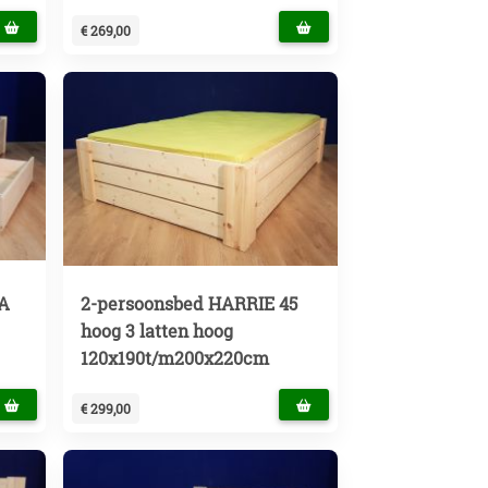
€ 269,00
+A
2-persoonsbed HARRIE 45
hoog 3 latten hoog
120x190t/m200x220cm
€ 299,00