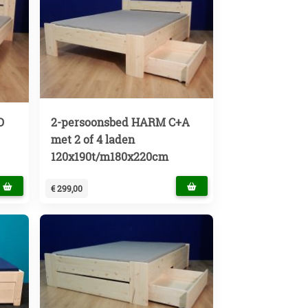
D
2-persoonsbed HARM C+A
met 2 of 4 laden
120x190t/m180x220cm
€ 299,00