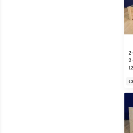
2
2 
1
€ 