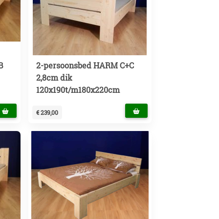
B
2-persoonsbed HARM C+C
2,8cm dik
120x190t/m180x220cm
€ 239,00