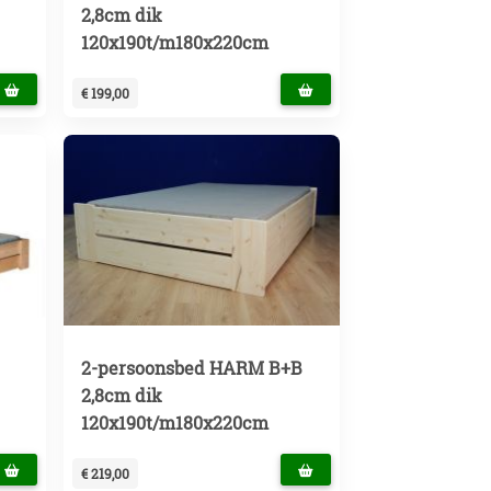
2,8cm dik
120x190t/m180x220cm
€ 199,00
2-persoonsbed HARM B+B
2,8cm dik
120x190t/m180x220cm
€ 219,00