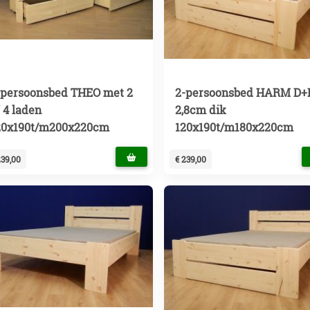
-persoonsbed THEO met 2
2-persoonsbed HARM D+
 4 laden
2,8cm dik
20x190t/m200x220cm
120x190t/m180x220cm
239,00
€ 239,00