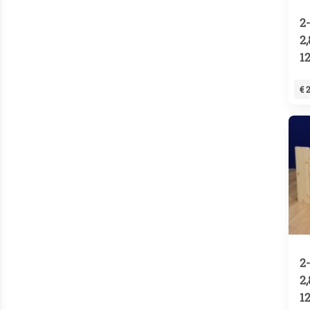
2
2
1
€ 
2
2
1