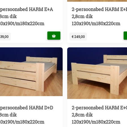
-persoonsbed HARM E+A
2-persoonsbed HARM E+
,8cm dik
2,8cm dik
20x190t/m180x220cm
120x190t/m180x220cm
239,00
€ 249,00
-persoonsbed HARM D+D
2-persoonsbed HARM E+
,8cm dik
2,8cm dik
20x190t/m180x220cm
120x190t/m180x220cm