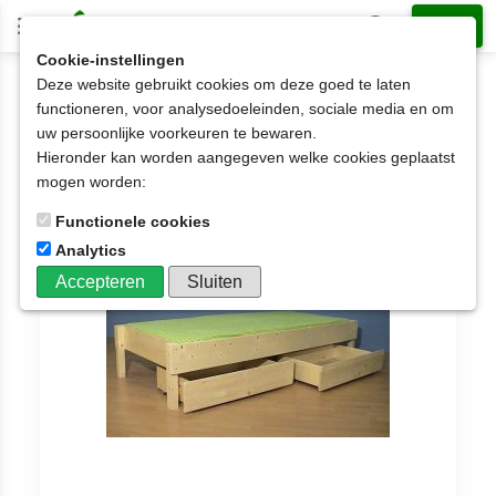
Cookie-instellingen
Deze website gebruikt cookies om deze goed te laten
2-persoonsbedden met laden
functioneren, voor analysedoeleinden, sociale media en om
2 persoonsbedden met laden
uw persoonlijke voorkeuren te bewaren.
Hieronder kan worden aangegeven welke cookies geplaatst
2 persoonsbedden met laden
mogen worden:
Aantal artikelen: 48
Functionele cookies
Analytics
Accepteren
Sluiten