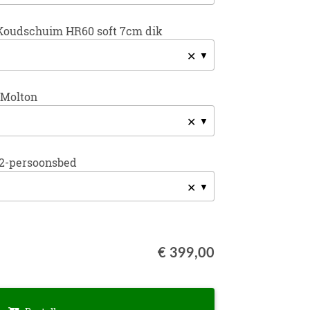
Koudschuim HR60 soft 7cm dik
✕
 Molton
✕
2-persoonsbed
✕
€ 399,00