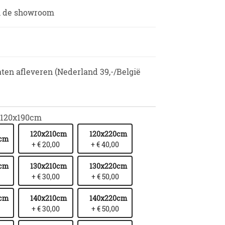
in de showroom
aten afleveren (Nederland 39,-/België
120x190cm
120x210cm
120x220cm
0cm
+ € 20,00
+ € 40,00
0cm
130x210cm
130x220cm
+ € 30,00
+ € 50,00
0cm
140x210cm
140x220cm
+ € 30,00
+ € 50,00