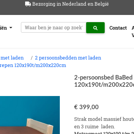
Bezorging in Nederland en België
riën
Contact
 met laden
2 persoonsbedden met laden
grepen 120x190t/m200x220cm
2-persoonsbed BaBed 
120x190t/m200x220
€ 399,00
Strak model massief hout
en 3 ruime laden.
Matrasmaat 120x190 t/m 