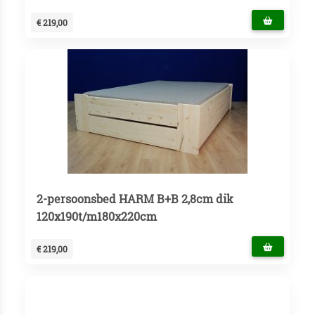
€ 219,00
2-persoonsbed HARM B+B 2,8cm dik
120x190t/m180x220cm
€ 219,00