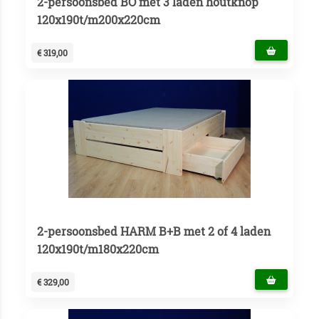
2-persoonsbed BO met 3 laden houtknop
120x190t/m200x220cm
€ 319,00
2-persoonsbed HARM B+B met 2 of 4 laden
120x190t/m180x220cm
€ 329,00