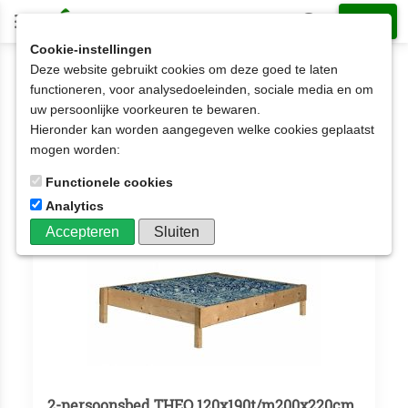
Cookie-instellingen
Deze website gebruikt cookies om deze goed te laten
2-persoonsbed op matrasmaat
160x190cm
functioneren, voor analysedoeleinden, sociale media en om
uw persoonlijke voorkeuren te bewaren.
160x190cm
Hieronder kan worden aangegeven welke cookies geplaatst
Aantal artikelen: 104
mogen worden:
Functionele cookies
Analytics
Accepteren
Sluiten
2-persoonsbed THEO 120x190t/m200x220cm