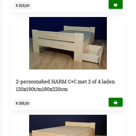
€ 329,00
2-persoonsbed HARM C+C met 2 of 4 laden
120x190t/m180x220cm
€ 339,00