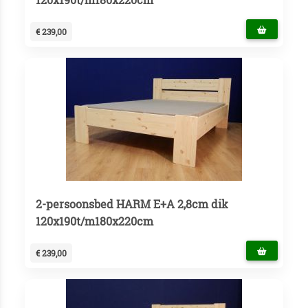
€ 239,00
2-persoonsbed HARM E+A 2,8cm dik
120x190t/m180x220cm
€ 239,00