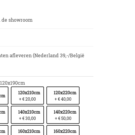
in de showroom
aten afleveren (Nederland 39,-/België
120x190cm
120x210cm
120x220cm
0cm
+ € 20,00
+ € 40,00
0cm
140x210cm
140x220cm
+ € 30,00
+ € 50,00
0cm
160x210cm
160x220cm