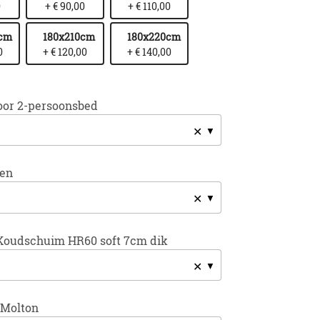
0
+ € 90,00
+ € 110,00
0cm
180x210cm
180x220cm
0
+ € 120,00
+ € 140,00
oor 2-persoonsbed
✕
sen
✕
Koudschuim HR60 soft 7cm dik
✕
 Molton