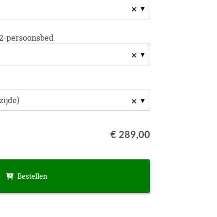
✕
2-persoonsbed
✕
✕
€ 289,00
Bestellen