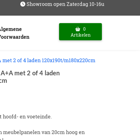
Showroom open Zaterdag 10-16u
Algemene
0
Artikelen
Voorwaarden
met 2 of 4 laden 120x190t/m180x220cm
A+A met 2 of 4 laden
cm
t hoofd- en voeteinde.
an meubelpanelen van 20cm hoog en
 !