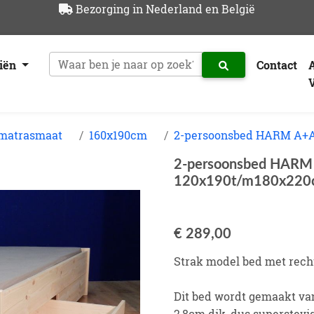
Bezorging in Nederland en België
riën
Contact
 matrasmaat
160x190cm
2-persoonsbed HARM A+A 
2-persoonsbed HARM 
120x190t/m180x220
€ 289,00
Strak model bed met rech
Dit bed wordt gemaakt v
2,8cm dik, dus superstevig