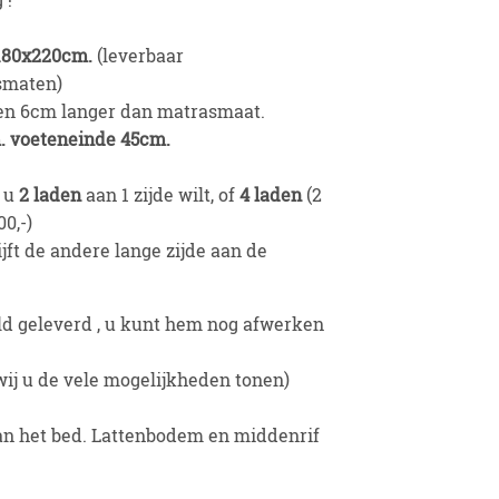
 180x220cm.
(leverbaar
smaten)
en 6cm langer dan matrasmaat.
. voeteneinde 45cm.
f u
2 laden
aan 1 zijde wilt, of
4 laden
(2
00,-)
ijft de andere lange zijde aan de
d geleverd , u kunt hem nog afwerken
ij u de vele mogelijkheden tonen)
an het bed. Lattenbodem en middenrif