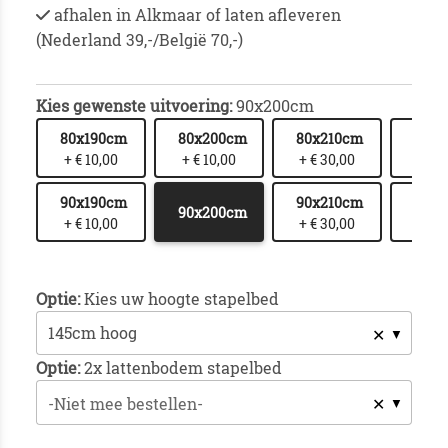
afhalen in Alkmaar of laten afleveren
(Nederland 39,-/België 70,-)
Kies gewenste uitvoering:
90x200cm
80x190cm
80x200cm
80x210cm
80x
+ € 10,00
+ € 10,00
+ € 30,00
+ € 
90x190cm
90x210cm
90x
90x200cm
+ € 10,00
+ € 30,00
+ € 
Optie:
Kies uw hoogte stapelbed
✕
Optie:
2x lattenbodem stapelbed
✕
-Niet mee bestellen-