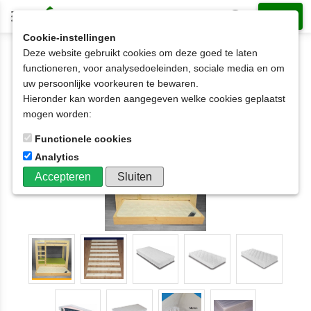
Cookie-instellingen
Deze website gebruikt cookies om deze goed te laten
1-persoonsbedden met slaaplade
functioneren, voor analysedoeleinden, sociale media en om
1 persoonsbed met onderschuifbed
uw persoonlijke voorkeuren te bewaren.
Stapelbed Harrie met slaaplade in 5 hoogtes
Hieronder kan worden aangegeven welke cookies geplaatst
80x190 t/m 90x220cm
mogen worden:
Functionele cookies
Analytics
Accepteren
Sluiten