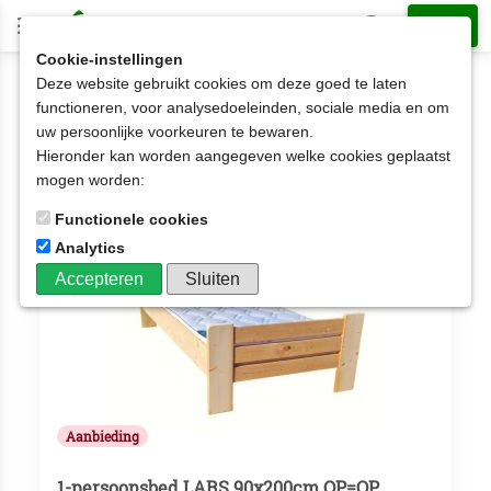
Cookie-instellingen
Deze website gebruikt cookies om deze goed te laten
OPRUIMING SHOWMODELLEN
functioneren, voor analysedoeleinden, sociale media en om
uw persoonlijke voorkeuren te bewaren.
OPRUIMING SHOWMODELLEN
Hieronder kan worden aangegeven welke cookies geplaatst
Aantal artikelen: 2
mogen worden:
Functionele cookies
Analytics
Accepteren
Sluiten
Aanbieding
1-persoonsbed LARS 90x200cm OP=OP